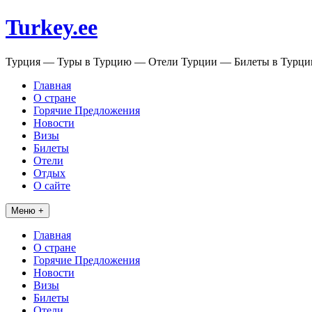
Перейти
Turkey.ee
к
содержимому
Турция — Туры в Турцию — Отели Турции — Билеты в Турц
Главная
О стране
Горячие Предложения
Новости
Визы
Билеты
Отели
Отдых
О сайте
Меню +
Главная
О стране
Горячие Предложения
Новости
Визы
Билеты
Отели