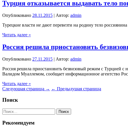
поручил
Турция отказывается выдавать тело по
запретить
чартерные
Опубликовано
28.11.2015
| Автор:
admin
авиаперевозки
между
Турецкие власти не дают перевезти на родину тело россиянин
РФ
и
Турция
Читать далее »
Турцией
отказывается
выдавать
Россия решила приостановить безвизовы
тело
погибшего
Опубликовано
27.11.2015
| Автор:
admin
гражданина
России
Россия решила приостановить безвизовый режим с Турцией с н
Валидом Муаллемом, сообщает информационное агентство Ро
Россия
Читать далее »
решила
Следующая страница →
← Предыдущая страница
приостановить
безвизовый
Поиск
режим
с
Найти:
Турцией
с
Рекомендуем
1