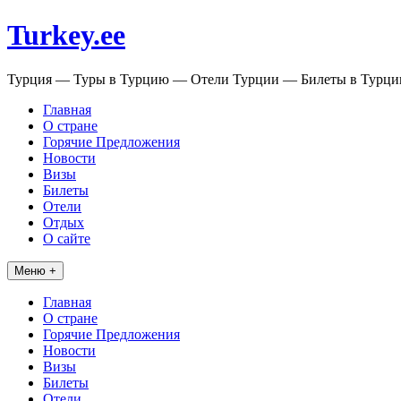
Перейти
Turkey.ee
к
содержимому
Турция — Туры в Турцию — Отели Турции — Билеты в Турц
Главная
О стране
Горячие Предложения
Новости
Визы
Билеты
Отели
Отдых
О сайте
Меню +
Главная
О стране
Горячие Предложения
Новости
Визы
Билеты
Отели