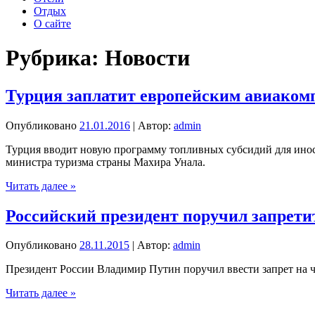
Отдых
О сайте
Рубрика:
Новости
Турция заплатит европейским авиакомп
Опубликовано
21.01.2016
| Автор:
admin
Турция вводит новую программу топливных субсидий для иност
министра туризма страны Махира Унала.
Турция
Читать далее »
заплатит
европейским
Российский президент поручил запрети
авиакомпаниям
по
Опубликовано
28.11.2015
| Автор:
admin
$6
тыс.
Президент России Владимир Путин поручил ввести запрет на 
за
каждый
Российский
Читать далее »
курортный
президент
рейс