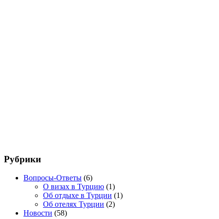
января
2016
года
Рубрики
Вопросы-Ответы
(6)
О визах в Турцию
(1)
Об отдыхе в Турции
(1)
Об отелях Турции
(2)
Новости
(58)