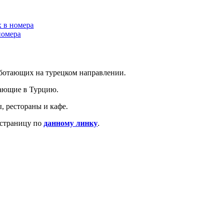
х в номера
номера
аботающих на турецком направлении.
тающие в Турцию.
, рестораны и кафе.
 страницу по
данному линку
.