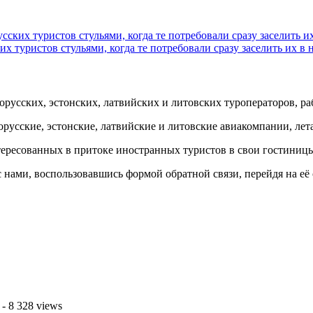
сских туристов стульями, когда те потребовали сразу заселить и
их туристов стульями, когда те потребовали сразу заселить их в 
орусских, эстонских, латвийских и литовских туроператоров, р
орусские, эстонские, латвийские и литовские авиакомпании, ле
ересованных в притоке иностранных туристов в свои гостиницы
 нами, воспользовавшись формой обратной связи, перейдя на её
- 8 328 views