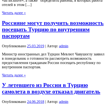
«all inclusive», а также “определить районы, в которых работа
отелей в этом […]
Турецкие
Читать далее »
бизнесмены
призвали
Россияне могут получить возможность
изменить
посещать Турцию по внутренним
систему
«all
паспортам
inclusive»
Опубликовано
25.03.2019
| Автор:
admin
Министр иностранных дел Турции Мевлют Чавушоглу заявил
в понедельник о готовности рассмотреть возможность
предоставления гражданам России посещать республику по
внутренним паспортам.
Россияне
Читать далее »
могут
получить
У летевшего из России в Турцию
возможность
самолета в воздухе отказал двигатель
посещать
Турцию
по
Опубликовано
24.06.2018
| Автор:
admin
внутренним