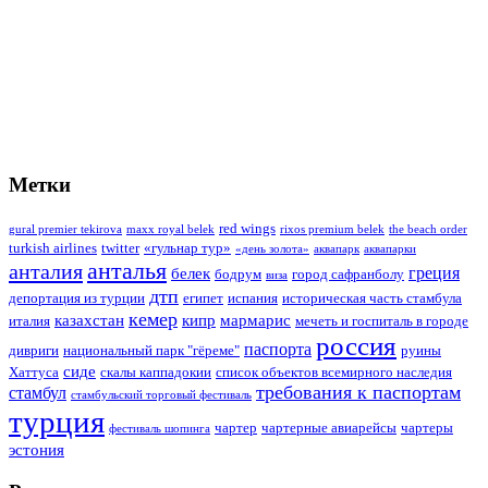
Метки
red wings
gural premier tekirova
maxx royal belek
rixos premium belek
the beach order
turkish airlines
twitter
«гульнар тур»
«день золота»
аквапарк
аквапарки
анталья
анталия
греция
белек
бодрум
город сафранболу
виза
дтп
депортация из турции
египет
испания
историческая часть стамбула
кемер
казахстан
кипр
мармарис
италия
мечеть и госпиталь в городе
россия
паспорта
дивриги
национальный парк "гёреме"
руины
сиде
Хаттуса
скалы каппадокии
список объектов всемирного наследия
требования к паспортам
стамбул
стамбульский торговый фестиваль
турция
чартер
чартерные авиарейсы
чартеры
фестиваль шопинга
эстония