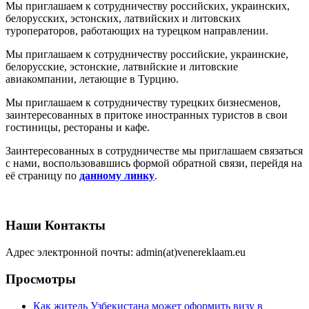
бизнес
Мы приглашаем к сотрудничеству российских, украинских,
в
белорусских, эстонских, латвийских и литовских
туристическом
туроператоров, работающих на турецком направлении.
секторе
Турции
Мы приглашаем к сотрудничеству российские, украинские,
белорусские, эстонские, латвийские и литовские
авиакомпании, летающие в Турцию.
Мы приглашаем к сотрудничеству турецких бизнесменов,
заинтересованных в притоке иностранных туристов в свои
гостиницы, рестораны и кафе.
Заинтересованных в сотрудничестве мы приглашаем связаться
с нами, воспользовавшись формой обратной связи, перейдя на
её страницу по
данному линку
.
Наши Контакты
Адрес электронной почты: admin(at)venereklaam.eu
Просмотры
Как житель Узбекистана может оформить визу в