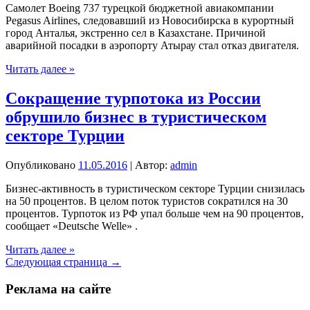
паспортам
Самолет Boeing 737 турецкой бюджетной авиакомпании
Pegasus Airlines, следовавший из Новосибирска в курортный
город Анталья, экстренно сел в Казахстане. Причиной
аварийной посадки в аэропорту Атырау стал отказ двигателя.
У
Читать далее »
летевшего
из
Сокращение турпотока из России
России
обрушило бизнес в туристическом
в
Турцию
секторе Турции
самолета
в
Опубликовано
11.05.2016
| Автор:
admin
воздухе
отказал
Бизнес-активность в туристическом секторе Турции снизилась
двигатель
на 50 процентов. В целом поток туристов сократился на 30
процентов. Турпоток из РФ упал больше чем на 90 процентов,
сообщает «Deutsche Welle» .
Сокращение
Читать далее »
турпотока
Следующая страница →
из
России
Реклама на сайте
обрушило