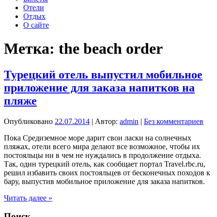
Отели
Отдых
О сайте
Метка:
the beach order
Турецкий отель выпустил мобильное
приложение для заказа напитков на
пляже
Опубликовано
22.07.2014
| Автор:
admin
|
Без комментариев
Пока Средиземное море дарит свои ласки на солнечных
пляжах, отели всего мира делают все возможное, чтобы их
постояльцы ни в чем не нуждались в продолжение отдыха.
Так, один турецкий отель, как сообщает портал Travel.rbc.ru,
решил избавить своих постояльцев от бесконечных походов к
бару, выпустив мобильное приложение для заказа напитков.
Турецкий
Читать далее »
отель
выпустил
Поиск