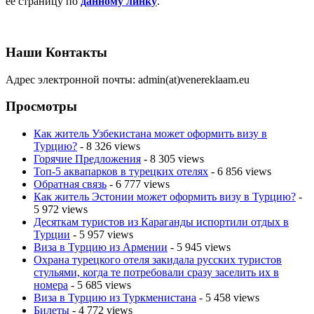
её страницу по
данному линку
.
Наши Контакты
Адрес электронной почты: admin(at)venereklaam.eu
Просмотры
Как житель Узбекистана может оформить визу в
Турцию?
- 8 326 views
Горячие Предложения
- 8 305 views
Топ-5 аквапарков в турецких отелях
- 6 856 views
Обратная связь
- 6 777 views
Как житель Эстонии может оформить визу в Турцию?
-
5 972 views
Десяткам туристов из Караганды испортили отдых в
Турции
- 5 957 views
Виза в Турцию из Армении
- 5 945 views
Охрана турецкого отеля закидала русских туристов
стульями, когда те потребовали сразу заселить их в
номера
- 5 685 views
Виза в Турцию из Туркменистана
- 5 458 views
Билеты
- 4 772 views