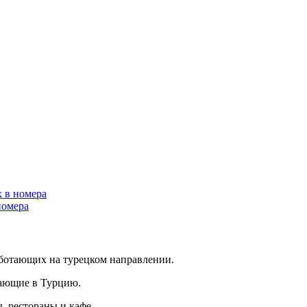
х в номера
номера
аботающих на турецком направлении.
тающие в Турцию.
, рестораны и кафе.