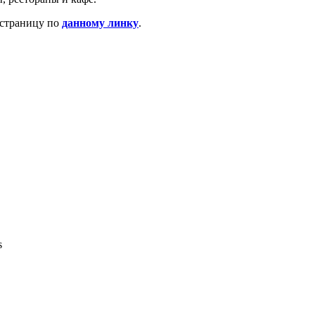
 страницу по
данному линку
.
s