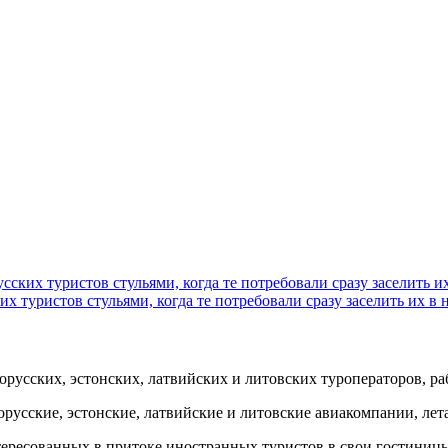
сских туристов стульями, когда те потребовали сразу заселить и
их туристов стульями, когда те потребовали сразу заселить их в 
орусских, эстонских, латвийских и литовских туроператоров, р
орусские, эстонские, латвийские и литовские авиакомпании, ле
ересованных в притоке иностранных туристов в свои гостиницы