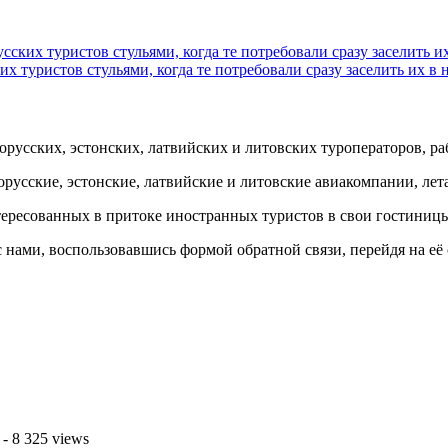
сских туристов стульями, когда те потребовали сразу заселить и
их туристов стульями, когда те потребовали сразу заселить их в 
орусских, эстонских, латвийских и литовских туроператоров, р
орусские, эстонские, латвийские и литовские авиакомпании, ле
ересованных в притоке иностранных туристов в свои гостиницы
 нами, воспользовавшись формой обратной связи, перейдя на её
- 8 325 views