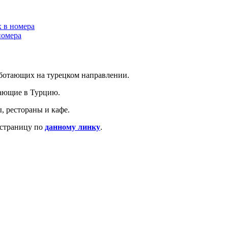
х в номера
номера
аботающих на турецком направлении.
тающие в Турцию.
, рестораны и кафе.
 страницу по
данному линку
.