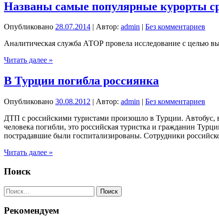
в
Названы самые популярные курорты ср
турецких
отелях
Опубликовано
28.07.2014
| Автор:
admin
|
Без комментариев
Аналитическая служба АТОР провела исследование с целью вы
Названы
Читать далее »
самые
популярные
В Турции погибла россиянка
курорты
среди
Опубликовано
30.08.2012
| Автор:
admin
|
Без комментариев
российских
туристов
ДТП с российскими туристами произошло в Турции. Автобус, в
человека погибли, это российская туристка и гражданин Турции
пострадавшие были госпитализированы. Сотрудники российско
В
Читать далее »
Турции
погибла
Поиск
россиянка
Найти:
Рекомендуем