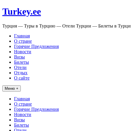
Перейти
Turkey.ee
к
содержимому
Турция — Туры в Турцию — Отели Турции — Билеты в Турц
Главная
О стране
Горячие Предложения
Новости
Визы
Билеты
Отели
Отдых
О сайте
Меню +
Главная
О стране
Горячие Предложения
Новости
Визы
Билеты
Отели