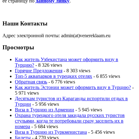
её страницу по
данному линку
.
Наши Контакты
Адрес электронной почты: admin(at)venereklaam.eu
Просмотры
Как житель Узбекистана может оформить визу в
Турцию?
- 8 326 views
Горячие Предложения
- 8 303 views
Топ-5 аквапарков в турецких отелях
- 6 855 views
Обратная связь
- 6 776 views
Как житель Эстонии может оформить визу в Турцию?
-
5 971 views
Десяткам туристов из Караганды испортили отдых в
Турции
- 5 956 views
Виза в Турцию из Армении
- 5 945 views
Охрана турецкого отеля закидала русских туристов
стульями, когда те потребовали сразу заселить их в
номера
- 5 684 views
Виза в Турцию из Туркменистана
- 5 456 views
Билеты
- 4 770 views