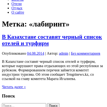
Отели
Отдых
О сайте
Метка:
«лабиринт»
В Казахстане составят черный список
отелей и турфирм
Опубликовано
04.08.2014
| Автор:
admin
|
Без комментариев
В Казахстане составят черный список отелей и турфирм,
которые нарушают права отдыхающих из этой республики за
рубежом. Формированием перечня займется комитет
индустрии туризма. Об этом сообщает Tengrinews.kz, со
ссылкой на главу комитета Марата Игалиева.
В
Читать далее »
Казахстане
составят
Поиск
черный
список
Найти: