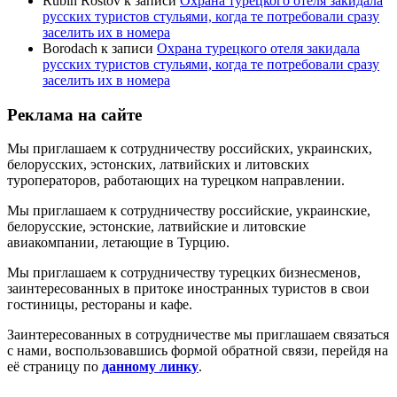
Rubin Rostov
к записи
Охрана турецкого отеля закидала
русских туристов стульями, когда те потребовали сразу
заселить их в номера
Borodach
к записи
Охрана турецкого отеля закидала
русских туристов стульями, когда те потребовали сразу
заселить их в номера
Реклама на сайте
Мы приглашаем к сотрудничеству российских, украинских,
белорусских, эстонских, латвийских и литовских
туроператоров, работающих на турецком направлении.
Мы приглашаем к сотрудничеству российские, украинские,
белорусские, эстонские, латвийские и литовские
авиакомпании, летающие в Турцию.
Мы приглашаем к сотрудничеству турецких бизнесменов,
заинтересованных в притоке иностранных туристов в свои
гостиницы, рестораны и кафе.
Заинтересованных в сотрудничестве мы приглашаем связаться
с нами, воспользовавшись формой обратной связи, перейдя на
её страницу по
данному линку
.