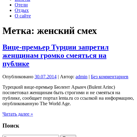
Отели
Отдых
О сайте
Метка:
женский смех
Вице-премьер Турции запретил
женщинам громко смеяться на
публике
Опубликовано
30.07.2014
| Автор:
admin
|
Без комментариев
Турецкий вице-премьер Бюлент Арынч (Bulent Arinc)
посоветовал женщинам быть строгими и не смеяться на
публике, сообщает портал lenta.ru со ссылкой на информацию,
опубликованную The World Age.
Вице-
Читать далее »
премьер
Турции
Поиск
запретил
женщинам