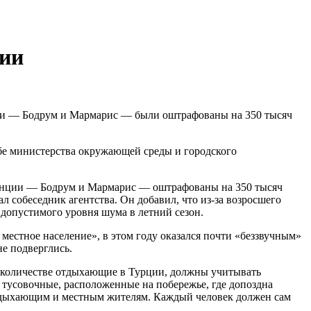
ции
ции — Бодрум и Мармарис — были оштрафованы на 350 тысяч
бе министерства окружающей среды и городского
овинции — Бодрум и Мармарис — оштрафованы на 350 тысяч
л собеседник агентства. Он добавил, что из-за возросшего
допустимого уровня шума в летний сезон.
местное население», в этом году оказался почти «беззвучным»
не подверглись.
м количестве отдыхающие в Турции, должны учитывать
тусовочные, расположенные на побережье, где допоздна
м отдыхающим и местным жителям. Каждый человек должен сам