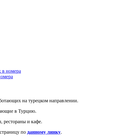
х в номера
номера
аботающих на турецком направлении.
тающие в Турцию.
, рестораны и кафе.
 страницу по
данному линку
.