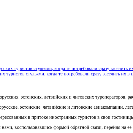
сских туристов стульями, когда те потребовали сразу заселить и
их туристов стульями, когда те потребовали сразу заселить их в 
орусских, эстонских, латвийских и литовских туроператоров, р
орусские, эстонские, латвийские и литовские авиакомпании, ле
ересованных в притоке иностранных туристов в свои гостиницы
 нами, воспользовавшись формой обратной связи, перейдя на её