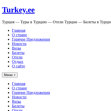
Перейти
Turkey.ee
к
содержимому
Турция — Туры в Турцию — Отели Турции — Билеты в Турц
Главная
О стране
Горячие Предложения
Новости
Визы
Билеты
Отели
Отдых
О сайте
Меню +
Главная
О стране
Горячие Предложения
Новости
Визы
Билеты
Отели