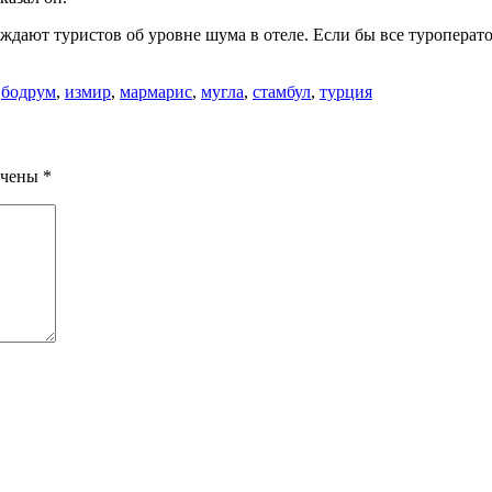
дают туристов об уровне шума в отеле. Если бы все туроперато
,
бодрум
,
измир
,
мармарис
,
мугла
,
стамбул
,
турция
ечены
*