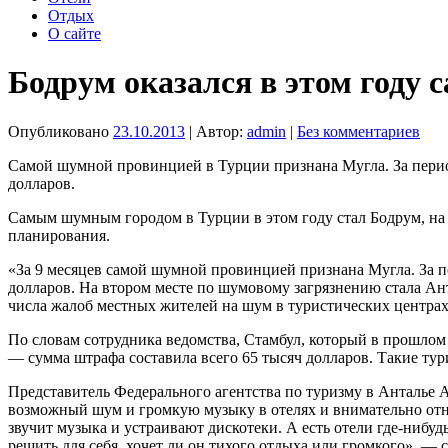
Отдых
О сайте
Бодрум оказался в этом году
Опубликовано
23.10.2013
| Автор:
admin
|
Без комментариев
Самой шумной провинцией в Турции признана Мугла. За пери
долларов.
Самым шумным городом в Турции в этом году стал Бодрум, на
планирования.
«За 9 месяцев самой шумной провинцией признана Мугла. За 
долларов. На втором месте по шумовому загрязнению стала Ант
числа жалоб местных жителей на шум в туристических центрах
По словам сотрудника ведомства, Стамбул, который в прошлом
— сумма штрафа составила всего 65 тысяч долларов. Такие тур
Представитель Федерального агентства по туризму в Анталье 
возможный шум и громкую музыку в отелях и внимательно отн
звучит музыка и устраивают дискотеки. А есть отели где-ниб
решить для себя, хочет ли он тихого отдыха или громкого», — с