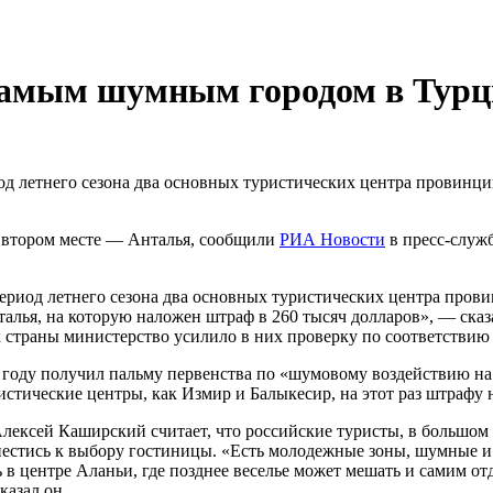
 самым шумным городом в Тур
од летнего сезона два основных туристических центра провин
 втором месте — Анталья, сообщили
РИА Новости
в пресс-служ
период летнего сезона два основных туристических центра пр
алья, на которую наложен штраф в 260 тысяч долларов», — сказа
 страны министерство усилило в них проверку по соответствию 
 году получил пальму первенства по «шумовому воздействию на 
истические центры, как Измир и Балыкесир, на этот раз штрафу 
Алексей Каширский считает, что российские туристы, в большо
естись к выбору гостиницы. «Есть молодежные зоны, шумные и 
удь в центре Аланьи, где позднее веселье может мешать и сами
казал он.