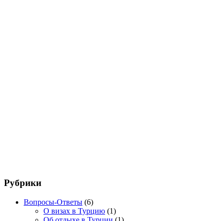
Рубрики
Вопросы-Ответы
(6)
О визах в Турцию
(1)
Об отдыхе в Турции
(1)