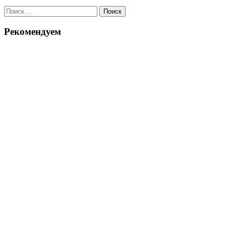
войти
Найти:
в
список
Рекомендуем
наследия
ЮНЕСКО