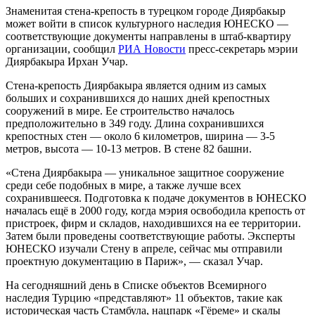
Знаменитая стена-крепость в турецком городе Диярбакыр
может войти в список культурного наследия ЮНЕСКО —
соответствующие документы направлены в штаб-квартиру
организации, сообщил
РИА Новости
пресс-секретарь мэрии
Диярбакыра Ирхан Учар.
Стена-крепость Диярбакыра является одним из самых
больших и сохранившихся до наших дней крепостных
сооружений в мире. Ее строительство началось
предположительно в 349 году. Длина сохранившихся
крепостных стен — около 6 километров, ширина — 3-5
метров, высота — 10-13 метров. В стене 82 башни.
«Стена Диярбакыра — уникальное защитное сооружение
среди себе подобных в мире, а также лучше всех
сохранившееся. Подготовка к подаче документов в ЮНЕСКО
началась ещё в 2000 году, когда мэрия освободила крепость от
пристроек, фирм и складов, находившихся на ее территории.
Затем были проведены соответствующие работы. Эксперты
ЮНЕСКО изучали Стену в апреле, сейчас мы отправили
проектную документацию в Париж», — сказал Учар.
На сегодняшний день в Списке объектов Всемирного
наследия Турцию «представляют» 11 объектов, такие как
историческая часть Стамбула, нацпарк «Гёреме» и скалы