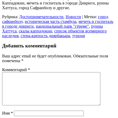
Каппадокии, мечеть и госпиталь в городе Дивриги, руины
Хаттуса, город Сафранболу и другие.
Рубрика:
Достопримечательности
,
Новости
| Метки:
город
сафранболу
,
историческая часть стамбула
,
мечеть и госпиталь
в городе дивриги
,
национальный парк "гёреме"
,
руины
Хаттуса
,
скалы каппадокии
,
список объектов всемирного
наследия
,
стена-крепость диярбакыра
,
турция
Добавить комментарий
Ваш адрес email не будет опубликован.
Обязательные поля
помечены
*
Комментарий
*
Имя
*