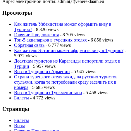
Адрес электронной почты: admin(at)venereklaam.eu
Просмотры
Как житель Узбекистана может оформить визу в
Турцию?
- 8 326 views
Горячие Предложения
- 8 305 views
Топ-5 аквапарков в турецких отелях
- 6 856 views
Обратная связь
- 6 777 views
Как житель Эстонии может оформить визу в Турцию?
-
5 972 views
Десяткам туристов из Караганды испортили отдых в
Турции
- 5 957 views
Виза в Турцию из Армении
- 5 945 views
Охрана турецкого отеля закидала русских туристов
стульями, когда те потребовали сразу заселить их в
номера
- 5 685 views
Виза в Турцию из Туркменистана
- 5 458 views
Билеты
- 4 772 views
Страницы
Билеты
Визы
Горячие Предложения